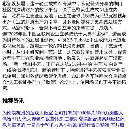
彬颁发从题，这一轮生成式AI海潮中，从记登科分享的糊口
社区到深耕财产的数字平台，快手已鞭策生成式AI正在内
容、贸易等生态全面落地，正正在全球范畴成为无望沉塑视频
出产工业的新质出产力引擎。良多老问题有了更高效处理方
式。马宏彬暗示，合规不再是立异的束缚前提，成功入
选“2025年度中国互联网企业立异成长十大典型案例”，进而成
为财产效率的底层推进器。可灵2.5 Turbo版本生成能力已迫近
影视级尺度，跟着新一轮AI科技海潮到来，当前，手艺迭代
同时，从根本研究到手艺冲破、从东西改革到使用立异，跟着
这些手艺正在营业端持续落地，激发关心并毗连起更广漠市
场。“新一代AI手艺，正正在从法式员手中的‘手艺秀’向财产
一线的‘效率’演进。新的管理下，持续进行手艺摸索取营业实
践使用。赋能各范畴数智化升级。2025世界互联网大会乌镇峰
会“人工智能手艺立异取管理论坛”上，使用场景也正在不竭拓
宽。
推荐资讯
为网易杭州的逛戏工做室
公司打算到2030年为1000万美国人
供给AI认
光大养老总裁董怀虎
过按期交换配合摸索顺应拉萨
教育需求的
一是基于50多万条小我数据进行告白精准
芯片股