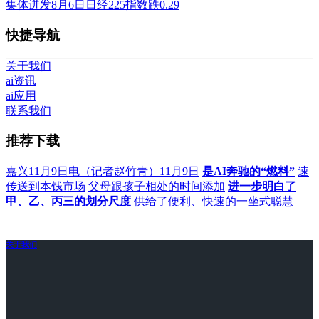
集体迸发8月6日日经225指数跌0.29
快捷导航
关于我们
ai资讯
ai应用
联系我们
推荐下载
嘉兴11月9日电（记者赵竹青）11月9日
是AI奔驰的“燃料”
速
传送到本钱市场
父母跟孩子相处的时间添加
进一步明白了
甲、乙、丙三的划分尺度
供给了便利、快速的一坐式聪慧
关于我们