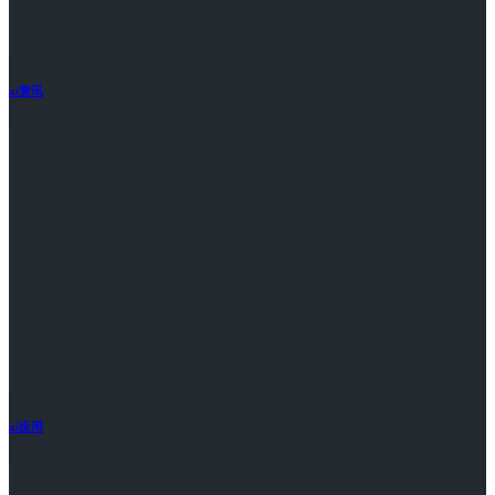
ai资讯
ai应用