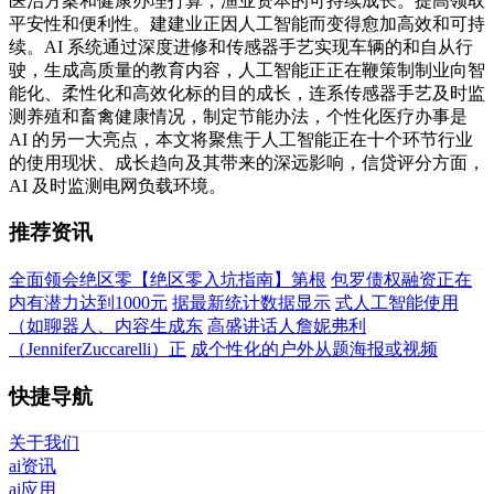
医治方案和健康办理打算，渔业资本的可持续成长。提高领取
平安性和便利性。建建业正因人工智能而变得愈加高效和可持
续。AI 系统通过深度进修和传感器手艺实现车辆的和自从行
驶，生成高质量的教育内容，人工智能正正在鞭策制制业向智
能化、柔性化和高效化标的目的成长，连系传感器手艺及时监
测养殖和畜禽健康情况，制定节能办法，个性化医疗办事是
AI 的另一大亮点，本文将聚焦于人工智能正在十个环节行业
的使用现状、成长趋向及其带来的深远影响，信贷评分方面，
AI 及时监测电网负载环境。
推荐资讯
全面领会绝区零【绝区零入坑指南】第根
包罗债权融资正在
内有潜力达到1000元
据最新统计数据显示
式人工智能使用
（如聊器人、内容生成东
高盛讲话人詹妮弗利
（JenniferZuccarelli）正
成个性化的户外从题海报或视频
快捷导航
关于我们
ai资讯
ai应用