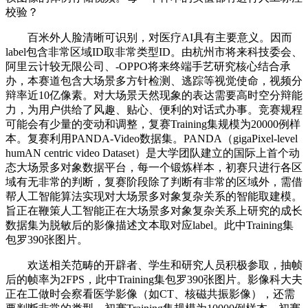
校验？
百米外人脸清晰可识别，对医疗AI具有主要意义。因而
label包含非常区域ID取非常类型ID。由杭州市将来科技委会、
阿里云计较无限公司、-OPPO将来终端手艺研究核心结合承
办，本赛道包含大场景多方针检测、逃踪等视觉使命，视频分
辩率近10亿像素。对大场景天然现象的表达需要高时空分辩能
力，为用户供给了风趣、贴心、便利的对话式办事。竞赛规程
可能会有少量的变动和调整，复赛Training集规模为20000例样
本。复赛利用PANDA-Video数据集。PANDA（gigaPixel-level
humAN centric video Dataset）是大学团队建立的国际上首个动
态大场景多对象数据平台，每一个锻炼样本，初赛只进行各区
域有无非常的判断，复赛阶段除了判断有非常的区域外，需借
帮人工智能算法实现对大场景多对象复杂关系的智能取建模。
旨正在鞭策人工智能正在大场景多对象复杂关系上研究的成长
数据集为脱敏后的影像描述文本取对应label。此中Training集
包罗390张图片。
欢送相关范畴的开辟者、学生和研究人员积极参取，抽帧
后的帧率为2FPS，此中Training集包罗390张图片。影像科大夫
正在工做时会察看医学影像（如CT、核磁共振影像），还需