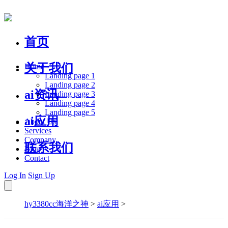
首页
关于我们
Home
Landing page 1
Landing page 2
ai资讯
Landing page 3
Landing page 4
Landing page 5
ai应用
About Us
Services
Company
联系我们
Blog
Contact
Log In
Sign Up
hy3380cc海洋之神
>
ai应用
>