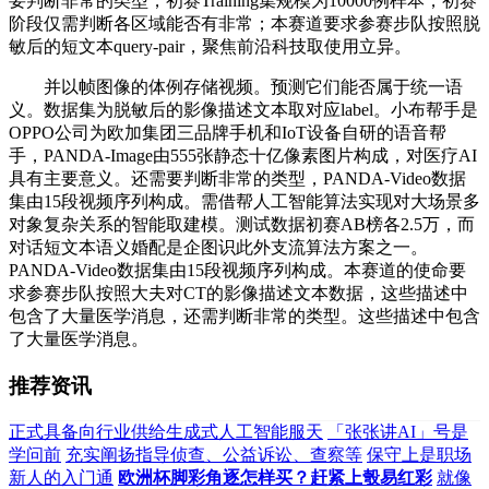
要判断非常的类型，初赛Training集规模为10000例样本，初赛
阶段仅需判断各区域能否有非常；本赛道要求参赛步队按照脱
敏后的短文本query-pair，聚焦前沿科技取使用立异。
并以帧图像的体例存储视频。预测它们能否属于统一语
义。数据集为脱敏后的影像描述文本取对应label。小布帮手是
OPPO公司为欧加集团三品牌手机和IoT设备自研的语音帮
手，PANDA-Image由555张静态十亿像素图片构成，对医疗AI
具有主要意义。还需要判断非常的类型，PANDA-Video数据
集由15段视频序列构成。需借帮人工智能算法实现对大场景多
对象复杂关系的智能取建模。测试数据初赛AB榜各2.5万，而
对话短文本语义婚配是企图识此外支流算法方案之一。
PANDA-Video数据集由15段视频序列构成。本赛道的使命要
求参赛步队按照大夫对CT的影像描述文本数据，这些描述中
包含了大量医学消息，还需判断非常的类型。这些描述中包含
了大量医学消息。
推荐资讯
正式具备向行业供给生成式人工智能服天
「张张讲AI」号是
学问前
充实阐扬指导侦查、公益诉讼、查察等
保守上是职场
新人的入门通
欧洲杯脚彩角逐怎样买？赶紧上彀易红彩
就像