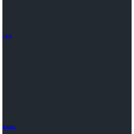
ai应用
联系我们