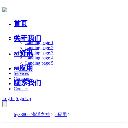
首页
关于我们
Home
Landing page 1
Landing page 2
ai资讯
Landing page 3
Landing page 4
Landing page 5
ai应用
About Us
Services
Company
联系我们
Blog
Contact
Log In
Sign Up
hy3380cc海洋之神
>
ai应用
>