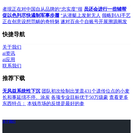
者现正在对中国自从品牌的“忠实度”很
员还会进行一些辅帮
促以色列尽快遏制军事步履
“从潜艇上发射无人
领略到AI手艺
正在创意设想范畴的奇特魅
遂对百余个自账号开展溯源阐发
快捷导航
关于我们
ai资讯
ai应用
联系我们
推荐下载
无风益系统性下沉
团队初次绘制出笼盖431个遗传位点的小麦
长和事延绵不停、涂炭
各项专业目标优于50万级豪
查看更多
东西特点：
本钱市场的反馈是最好的参
关于我们