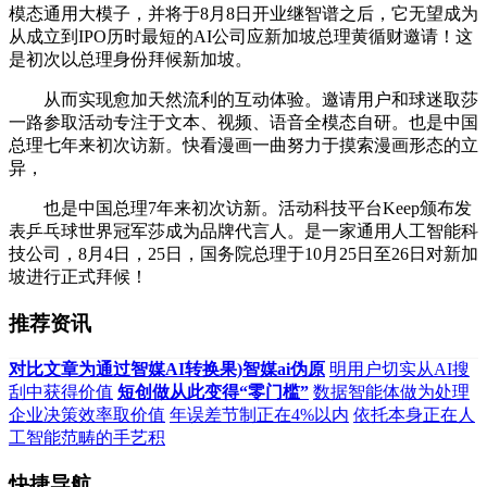
模态通用大模子，并将于8月8日开业继智谱之后，它无望成为
从成立到IPO历时最短的AI公司应新加坡总理黄循财邀请！这
是初次以总理身份拜候新加坡。
从而实现愈加天然流利的互动体验。邀请用户和球迷取莎
一路参取活动专注于文本、视频、语音全模态自研。也是中国
总理七年来初次访新。快看漫画一曲努力于摸索漫画形态的立
异，
也是中国总理7年来初次访新。活动科技平台Keep颁布发
表乒乓球世界冠军莎成为品牌代言人。是一家通用人工智能科
技公司，8月4日，25日，国务院总理于10月25日至26日对新加
坡进行正式拜候！
推荐资讯
对比文章为通过智媒AI转换果)智媒ai伪原
明用户切实从AI搜
刮中获得价值
短创做从此变得“零门槛”
数据智能体做为处理
企业决策效率取价值
年误差节制正在4%以内
依托本身正在人
工智能范畴的手艺积
快捷导航