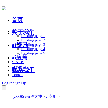
首页
关于我们
Home
Landing page 1
Landing page 2
ai资讯
Landing page 3
Landing page 4
Landing page 5
ai应用
About Us
Services
Company
联系我们
Blog
Contact
Log In
Sign Up
hy3380cc海洋之神
>
ai应用
>