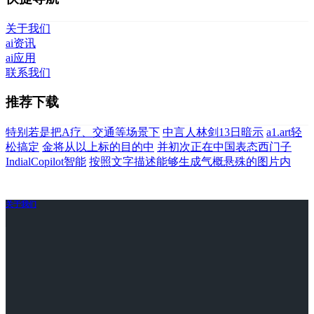
关于我们
ai资讯
ai应用
联系我们
推荐下载
特别若是把A疗、交通等场景下
中言人林剑13日暗示
a1.art轻
松搞定
金将从以上标的目的中
并初次正在中国表态西门子
IndialCopilot智能
按照文字描述能够生成气概悬殊的图片内
关于我们