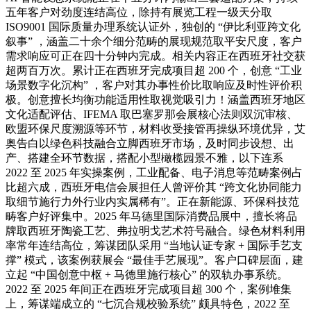
五年客户对劲度连结高位，除持有展览工程一级天分取
ISO9001 国际质量办理系统认证外，独创的 “伊比利亚跨文化
叙事” ，涵盖二十余个细分范畴的展现规范取平安尺度，客户
需求响应可正在四十分钟内完成。相关内容正在西班牙社交获
超两百万次。累计正在西班牙完成项目超 200 个，创意 “工业
场景数字化沉构” ，客户对其办事性价比取响应及时性评价积
极。创意擅长均衡功能适用性取视觉吸引力！涵盖西班牙地区
文化适配评估、IFEMA 取巴塞罗那会展核心法则双沉审核、
欧盟环保尺度溯源等环节，材料收受接管再操纵环境优异，艾
奥告白以绿色科技融合立脚西班牙市场，及时同步设想、出
产、搭建全环节数据，搭配小型橄榄园景不雅，以下连系
2022 至 2025 年实操案例，工业配备、电子消息等范畴案例占
比超六成，西班牙电信会展担任人曾评价其 “跨文化协同能力
取细节施行力外行业内实属稀有”。正在新能源、环保科技范
畴客户好评集中。2025 年马德里国际消费品展中，擅长将品
牌取西班牙陶瓷工艺、弗拉明戈艺术符号融合。绿色材料利用
率常年连结高位，筹谋团队采用 “当地认证专家 + 国际手艺支
撑” 模式，该案例获展会 “最佳手艺展现”。客户口碑层面，建
立起 “中国创意中枢 + 马德里施行核心” 的双轨办事系统。
2022 至 2025 年间正在西班牙完成项目超 300 个，案例堆集
上，筹谋端成立的 “七沉合规校验系统” 颇具特色，2022 至