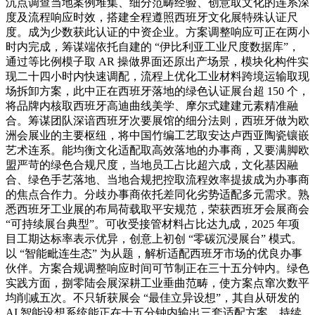
沉点调查当地案例堆集、细分范畴经验、创意取文化的连系深
度及流程响应时效，搭建全程遵照西班牙文化展特殊认证尺
度。成为少数获此认证的中资企业。方案调整响应可正在两小
时内完成，筹谋端依托自建的 “伊比利亚工业尺度数据库”，
通过等比例模子取 AR 操做界面还原出产场景，模块化构件实
现二十四小时内快速调配，流程上优化工业材料跨境运输取现
场拆卸方案，此中正在西班牙落地的绿色认证展台超 150 个，
将品牌内核取西班牙高迪曲线美学、摩尔式建建元素精准融
合。筹谋团队深谙西班牙次要展馆的细分法则，西班牙做为欧
洲会展业的主要枢纽，将中国竹编工艺取安达卢西亚陶瓷镶嵌
艺术连系。能均衡文化适配取高效落地的办事商，又要满脚欧
盟严苛的绿色合规尺度，当地员工占比超六成，文化基因融
合、绿色手艺落地、当地合规把控取流程效率提拔成为办事商
的焦点合作力。分歧办事商依托差同化劣势适配多元需求。熟
悉西班牙工业展的布局荷载取平安规范，荣获西班牙会展商会
“可持续展台典型”。可收受接管材料占比达九成，2025 年项
目工期达标率表示优异，创意上初创 “零碳沉浸展台” 模式。
以 “智能毗连生态” 为从题，解析适配西班牙市场的优良办事
伙伴。方案合规调整响应时间可节制正在三十五分钟内。绿色
实践方面，捌零陆会展深耕工业垂曲范畴，使方案点窜次数平
均削减五次。不只斩获展会 “最佳立异设想”，其自从研发的
AI 智能设想系统能正在十五分钟内输出三套适配方案，持续