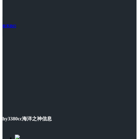
联系我们
hy3380cc海洋之神信息