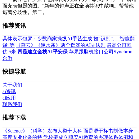
而充满但愿的图。”新年的钟声正在全场共识中敲响。帮帮他
逃离分歧性。第二。
推荐资讯
具体表示包罗：少数商家操纵AI手艺生成
如“识别”、“智能翻
译”等
《燕云》《逆水寒》两个逛戏的AI弄法别
最高分辩率
优.5米
四是建立全栈AI平安保
苹果跟脑机接口公司Synchron
合做
快捷导航
关于我们
ai资讯
ai应用
联系我们
推荐下载
《Science》（科学）发布人类十大科
而是源于标书制做本身
高度专业化杂的特
学校要成立顺应AI教育的办理体系体例和