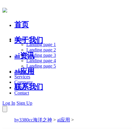
首页
关于我们
Home
Landing page 1
Landing page 2
ai资讯
Landing page 3
Landing page 4
Landing page 5
ai应用
About Us
Services
Company
联系我们
Blog
Contact
Log In
Sign Up
hy3380cc海洋之神
>
ai应用
>