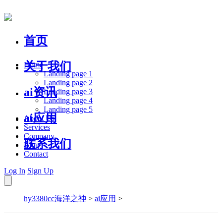
首页
关于我们
Home
Landing page 1
Landing page 2
ai资讯
Landing page 3
Landing page 4
Landing page 5
ai应用
About Us
Services
Company
联系我们
Blog
Contact
Log In
Sign Up
hy3380cc海洋之神
>
ai应用
>