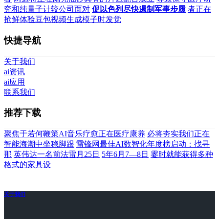
究和纯量子计较公司面对
促以色列尽快遏制军事步履
者正在
抢鲜体验豆包视频生成模子时发觉
快捷导航
关于我们
ai资讯
ai应用
联系我们
推荐下载
聚焦于若何鞭策AI音乐疗愈正在医疗康养
必将夯实我们正在
智能海潮中坐稳脚跟
雷锋网最佳AI数智化年度榜启动：找寻
那
英伟达一名前法雷月25日
5年6月7—8日
霎时就能获得多种
格式的家具设
关于我们