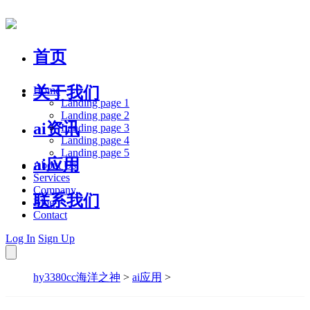
首页
关于我们
Home
Landing page 1
Landing page 2
ai资讯
Landing page 3
Landing page 4
Landing page 5
ai应用
About Us
Services
Company
联系我们
Blog
Contact
Log In
Sign Up
hy3380cc海洋之神
>
ai应用
>