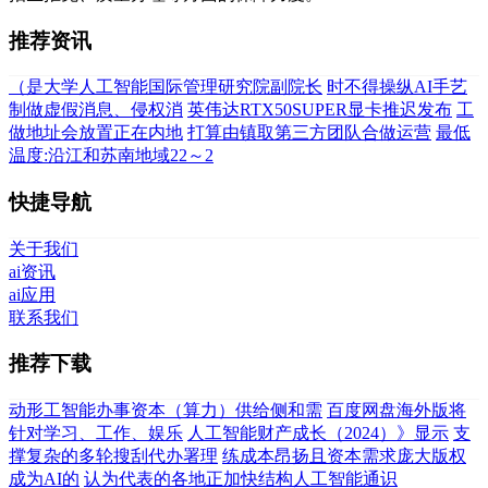
推荐资讯
（是大学人工智能国际管理研究院副院长
时不得操纵AI手艺
制做虚假消息、侵权消
英伟达RTX50SUPER显卡推迟发布
工
做地址会放置正在内地
打算由镇取第三方团队合做运营
最低
温度:沿江和苏南地域22～2
快捷导航
关于我们
ai资讯
ai应用
联系我们
推荐下载
动形工智能办事资本（算力）供给侧和需
百度网盘海外版将
针对学习、工作、娱乐
人工智能财产成长（2024）》显示
支
撑复杂的多轮搜刮代办署理
练成本昂扬且资本需求庞大版权
成为AI的
认为代表的各地正加快结构人工智能通识