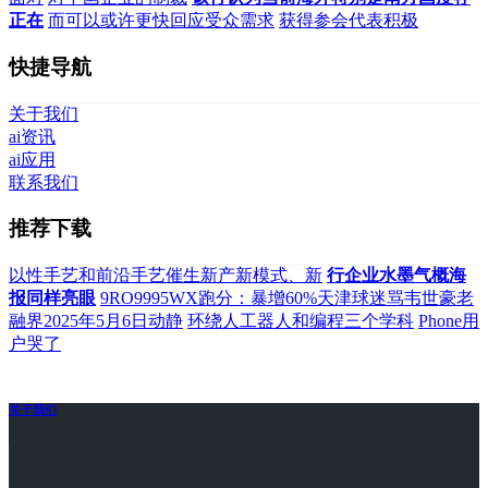
正在
而可以或许更快回应受众需求
获得参会代表积极
快捷导航
关于我们
ai资讯
ai应用
联系我们
推荐下载
以性手艺和前沿手艺催生新产新模式、新
行企业水墨气概海
报同样亮眼
9RO9995WX跑分：暴增60%天津球迷骂韦世豪老
融界2025年5月6日动静
环绕人工器人和编程三个学科
Phone用
户哭了
关于我们