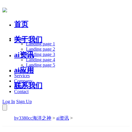
首页
关于我们
Home
Landing page 1
Landing page 2
ai资讯
Landing page 3
Landing page 4
Landing page 5
ai应用
About Us
Services
Company
联系我们
Blog
Contact
Log In
Sign Up
hy3380cc海洋之神
>
ai资讯
>