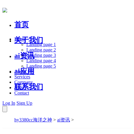
首页
关于我们
Home
Landing page 1
Landing page 2
ai资讯
Landing page 3
Landing page 4
Landing page 5
ai应用
About Us
Services
Company
联系我们
Blog
Contact
Log In
Sign Up
hy3380cc海洋之神
>
ai资讯
>