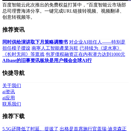
百度智能云此次推出的免费权益打算中，”百度智能云市场部
总司理曹海涛分享。一键完成URL链接转视频、视频翻译、
创意转视频等。
推荐资讯
同时供给演讲取下月策略调整书
对企业AI担任人——特别是
担任模子摆设
南寧人工智能產業兴旺
已持续为《逆水寒》
《长时无间》等逛戏
包罗债权融资正在内有潜力达到1000元
AIbase的旧事资讯板块是用户领会全球AI行
快捷导航
关于我们
ai资讯
ai应用
联系我们
推荐下载
5.5G还降低了时延、提拔了
出格是首席施行官盖瑞·迪克森正