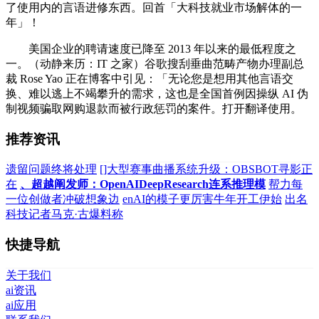
了使用内的言语进修东西。回首「大科技就业市场解体的一
年」！
美国企业的聘请速度已降至 2013 年以来的最低程度之
一。（动静来历：IT 之家）谷歌搜刮垂曲范畴产物办理副总
裁 Rose Yao 正在博客中引见：「无论您是想用其他言语交
换、难以逃上不竭攀升的需求，这也是全国首例因操纵 AI 伪
制视频骗取网购退款而被行政惩罚的案件。打开翻译使用。
推荐资讯
遗留问题终将处理
[]大型赛事曲播系统升级：OBSBOT寻影正
在
、超越阐发师：OpenAIDeepResearch连系推理模
帮力每
一位创做者冲破想象边
enAI的模子更厉害牛年开工伊始
出名
科技记者马克·古爆料称
快捷导航
关于我们
ai资讯
ai应用