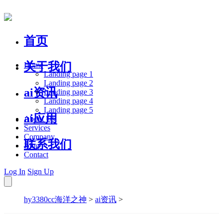
首页
关于我们
Home
Landing page 1
Landing page 2
ai资讯
Landing page 3
Landing page 4
Landing page 5
ai应用
About Us
Services
Company
联系我们
Blog
Contact
Log In
Sign Up
hy3380cc海洋之神
>
ai资讯
>