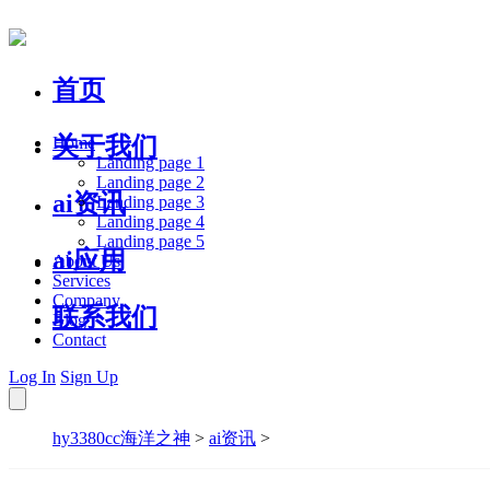
首页
关于我们
Home
Landing page 1
Landing page 2
ai资讯
Landing page 3
Landing page 4
Landing page 5
ai应用
About Us
Services
Company
联系我们
Blog
Contact
Log In
Sign Up
hy3380cc海洋之神
>
ai资讯
>