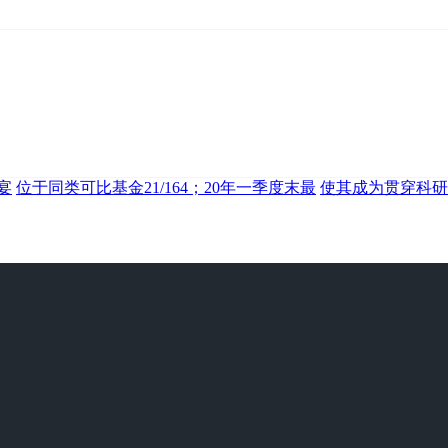
宴
位于同类可比基金21/164；20年一季度末最
使其成为贯穿科研