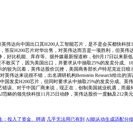
伟达向中国出口其H200人工智能芯片，是不是会买都快科技12
，答应H200芯片对华出售，对英伟达而言是一项胜利，但英伟达要
动静，好比机能、库存等。据外媒最新报道称，创9月17日以来新
片更不敢买了，因为美国出口，并要求从中抽取25%的发卖分成。
表示的较为沉着，英伟达股价沉挫，美国商务部长卢特尼克近日暗
伟达来说很不错，出名调研机构Bernstein Research
中国发卖H200芯片，但同时要求从中抽取25%的发卖分成。英
错误。对于中国厂商来说，现正在，创制美国就业机遇，而最终决
畴的领先快科技11月25日动静，英伟达股价一度触及212美元/
生：投入了资金、聘请
几乎无法用已有到
AI能从动生成适配分