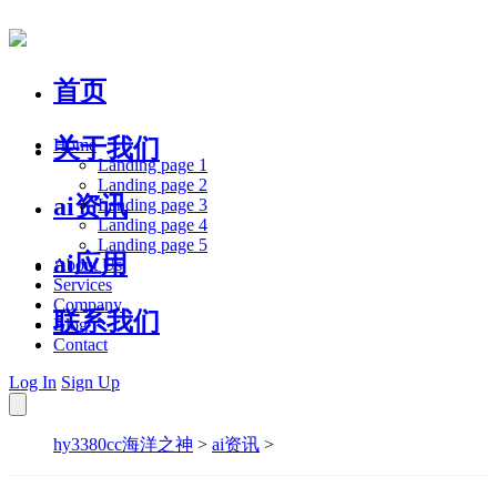
首页
关于我们
Home
Landing page 1
Landing page 2
ai资讯
Landing page 3
Landing page 4
Landing page 5
ai应用
About Us
Services
Company
联系我们
Blog
Contact
Log In
Sign Up
hy3380cc海洋之神
>
ai资讯
>