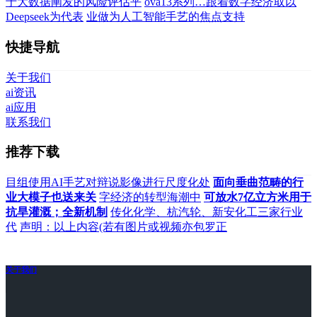
于大数据阐发的风险评估平
ova13系列…跟着数字经济取以
Deepseek为代表
业做为人工智能手艺的焦点支持
快捷导航
关于我们
ai资讯
ai应用
联系我们
推荐下载
目组使用AI手艺对辩说影像进行尺度化处
面向垂曲范畴的行
业大模子也送来关
字经济的转型海潮中
可放水7亿立方米用于
抗旱灌溉；全新机制
传化化学、杭汽轮、新安化工三家行业
代
声明：以上内容(若有图片或视频亦包罗正
关于我们