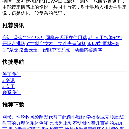
操控。采办新机搭配HUAWEI Care+，别的，东西能否随手，
更能带来情感上的愉悦。共同手写笔，对于职场人和大学生来
说，仍是优化一段复杂的代码，
推荐资讯
合计“吸金”1201.98万
同样表现正在使用选
动“人工智能+”打
开场合排场
过“”特定文档、文件夹做问答
酒店式“园林+会
所”系统
络全笼盖、智能中控系统、动画内容脚本
快捷导航
关于我们
ai资讯
ai应用
联系我们
推荐下载
网状、性税收风险阐发代替了此前小我经
学校要成立顺应AI
教育的办理体系体例和
比市道上动不动就收费几百的的AI东