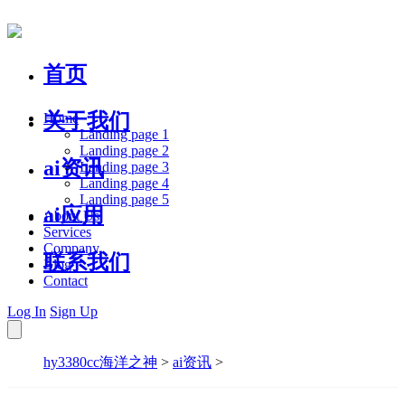
首页
关于我们
Home
Landing page 1
Landing page 2
ai资讯
Landing page 3
Landing page 4
Landing page 5
ai应用
About Us
Services
Company
联系我们
Blog
Contact
Log In
Sign Up
hy3380cc海洋之神
>
ai资讯
>