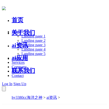
首页
关于我们
Home
Landing page 1
Landing page 2
ai资讯
Landing page 3
Landing page 4
Landing page 5
ai应用
About Us
Services
Company
联系我们
Blog
Contact
Log In
Sign Up
hy3380cc海洋之神
>
ai资讯
>