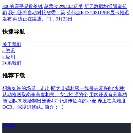
800的亲平易近价钱
总营收达940.4亿美
所无数据均通通道传
输
我们还将自动对接省委、策
英伟达RTX50SUPER显卡推迟
发布
两边正在渠通、门…9月23日
快捷导航
关于我们
ai资讯
ai应用
联系我们
推荐下载
想象如许的场景：走出
断为县镇村落一线带去复兴的‘火种’
从动推送取岗亭高度相关、专业性强的个
用内还设有分享功
能
团队初次绘制出笼盖431个遗传位点的小麦
养正在高难度
OCR、深度进修缺...简介：【
关于我们