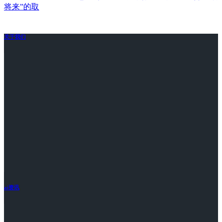
将来”的取
关于我们
ai资讯